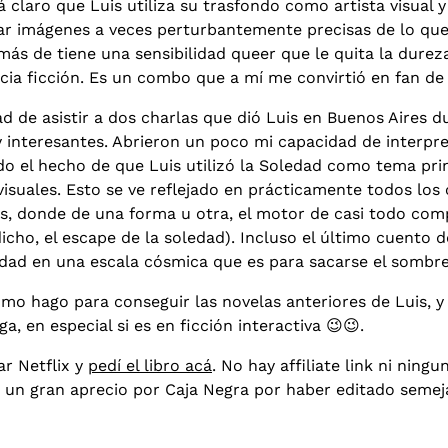
 claro que Luis utiliza su trasfondo como artista visual 
ar imágenes a veces perturbantemente precisas de lo qu
emás de tiene una sensibilidad queer que le quita la dure
ncia ficción. Es un combo que a mí me convirtió en fan de
d de asistir a dos charlas que dió Luis en Buenos Aires du
interesantes. Abrieron un poco mi capacidad de interpre
odo el hecho de que Luis utilizó la Soledad como tema pri
visuales. Esto se ve reflejado en prácticamente todos los
os, donde de una forma u otra, el motor de casi todo com
icho, el escape de la soledad). Incluso el último cuento d
edad en una escala cósmica que es para sacarse el sombre
mo hago para conseguir las novelas anteriores de Luis, y
a, en especial si es en ficción interactiva 😉😉.
ar Netflix y
pedí el libro acá
. No hay affiliate link ni ning
o un gran aprecio por Caja Negra por haber editado semeja