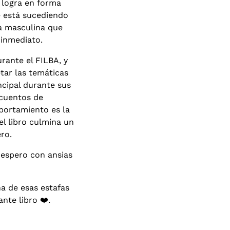
y logra en forma
e está sucediendo
za masculina que
 inmediato.
rante el FILBA, y
tar las temáticas
ncipal durante sus
 cuentos de
portamiento es la
el libro culmina un
ro.
 espero con ansias
una de esas estafas
nte libro ❤️.