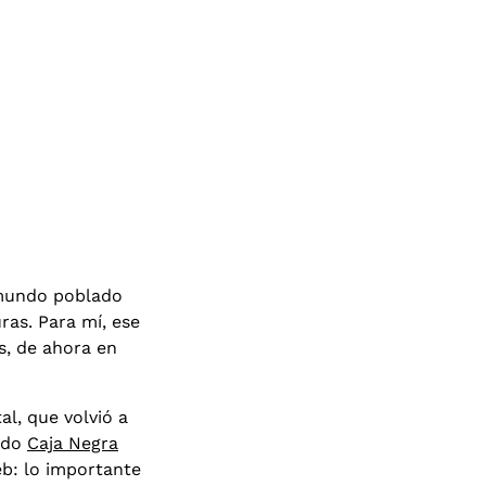
 mundo poblado
as. Para mí, ese
s, de ahora en
l, que volvió a
ando
Caja Negra
eb: lo importante