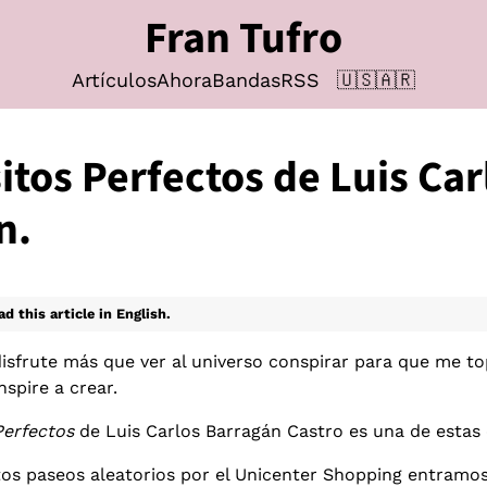
Fran Tufro
Artículos
Ahora
Bandas
RSS
🇺🇸
🇦🇷
itos Perfectos de Luis Car
n.
ad this article in English.
isfrute más que ver al universo conspirar para que me t
spire a crear.
Perfectos
de Luis Carlos Barragán Castro es una de estas 
tos paseos aleatorios por el Unicenter Shopping entramo